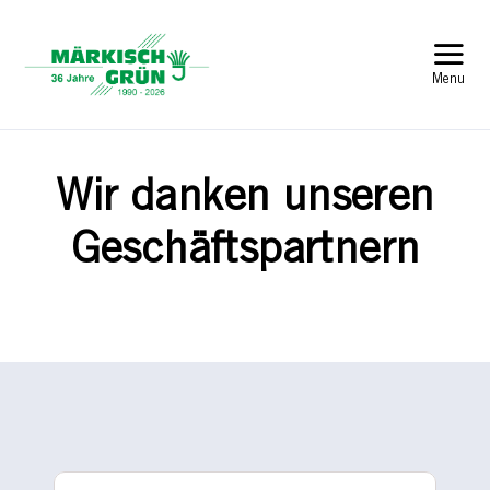
Skip
to
Tog
content
Menu
Nav
Startseite
Leistungen
Wir danken unseren
Geschäftspartnern
Referenzen
Unternehmen
Karriere
Kontakt